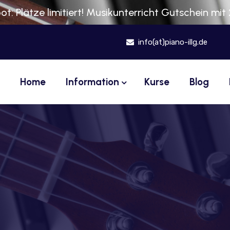
t: Plätze limitiert! Musikunterricht Gutschein mit
info(at)piano-illg.de
Home
Information
Kurse
Blog