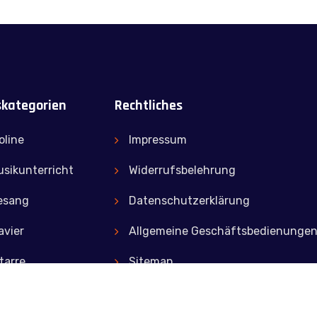
skategorien
Rechtliches
oline
Impressum
sikunterricht
Widerrufsbelehrung
esang
Datenschutzerklärung
avier
Allgemeine Geschäftsbedienunge
tarre
Sitemap
Zahlungsarten