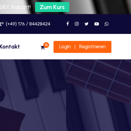
 28% Rabatt!
Zum Kurs
(+49) 176 / 84428424
0
Kontakt
Login
Registrieren
|