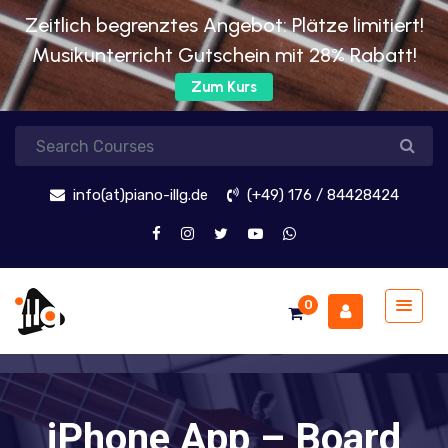
Zeitlich begrenztes Angebot: Plätze limitiert!
Musikunterricht Gutschein mit 28% Rabatt!
Zum Kurs
info(at)piano-illg.de
(+49) 176 / 84428424
0
iPhone App – Board