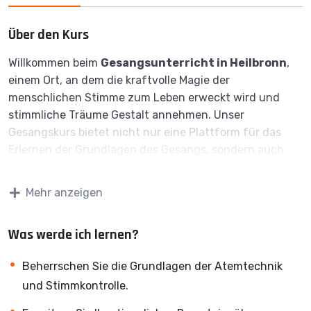
Über den Kurs
Willkommen beim
Gesangsunterricht in Heilbronn
,
einem Ort, an dem die kraftvolle Magie der
menschlichen Stimme zum Leben erweckt wird und
stimmliche Träume Gestalt annehmen. Unser
Gesangskurs bietet nicht nur eine Plattform für das
Erlernen der Grundlagen des Gesangs, sondern auch
eine inspirierende Reise zur Entfaltung Ihrer
einzigartigen stimmlichen Identität.
Mehr anzeigen
Der Gesang ist eine der intimsten Ausdrucksformen der
menschlichen Seele, und unser Gesangsunterricht in
Was werde ich lernen?
Heilbronn wurde geschaffen, um diesen Ausdruck zu
fördern und zu verfeinern. Unsere erfahrenen
Beherrschen Sie die Grundlagen der Atemtechnik
Gesangslehrer sind nicht nur Experten in stimmlicher
und Stimmkontrolle.
Technik, sondern auch leidenschaftliche