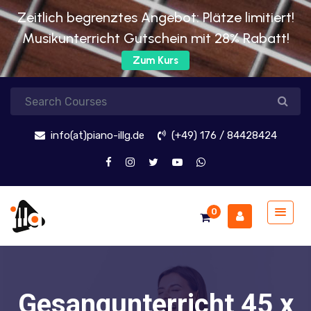
Zeitlich begrenztes Angebot: Plätze limitiert!
Musikunterricht Gutschein mit 28% Rabatt!
Zum Kurs
info(at)piano-illg.de
(+49) 176 / 84428424
0
Gesangunterricht 45 x