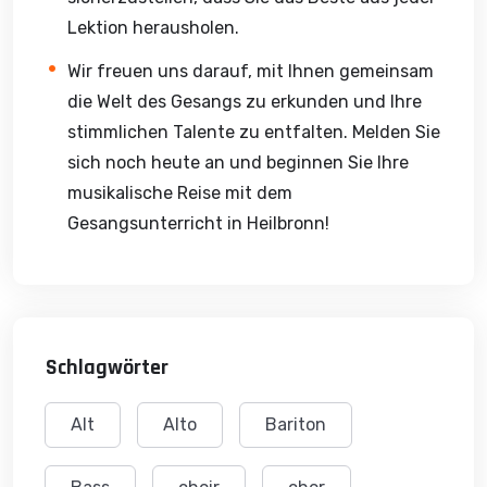
erkunden. Beginnen Sie noch heute Ihre Reise durch
Lektion herausholen.
den Gesangsunterricht in Heilbronn – wo jede Stimme
Wir freuen uns darauf, mit Ihnen gemeinsam
zählt und die Musik lebt!
die Welt des Gesangs zu erkunden und Ihre
stimmlichen Talente zu entfalten. Melden Sie
sich noch heute an und beginnen Sie Ihre
musikalische Reise mit dem
Gesangsunterricht in Heilbronn!
Schlagwörter
Alt
Alto
Bariton