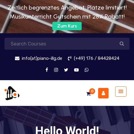
Zeitlich begrenztes Angebot: Plätze limitiert!
Musikunterricht Gutschein mit 28% Rabatt!
Zum Kurs
info(at)piano-illg.de
(+49) 176 / 84428424
0
Hello World!