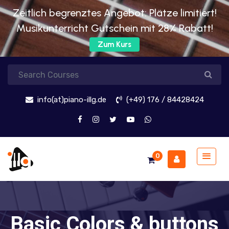
Zeitlich begrenztes Angebot: Plätze limitiert!
Musikunterricht Gutschein mit 28% Rabatt!
Zum Kurs
info(at)piano-illg.de
(+49) 176 / 84428424
0
Basic Colors & buttons