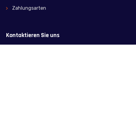
Zahlungsarten
Kontaktieren Sie uns
Jagstweg 6/1, 74172 Neckarsulm
info(at)piano-illg.de
+49 176 84428424
Kostenlose Beratuntg
© Piano-Illg 2023. All Rights Reserved. /
SEO - Sigle