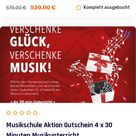
Ursprünglicher
Aktueller
520,00
€
575,00
€
Komplett ausgebucht
Preis
Preis
war:
ist:
575,00 €
520,00 €.
Musikschule Aktion Gutschein 4 x 30
Minuten Musikunterricht