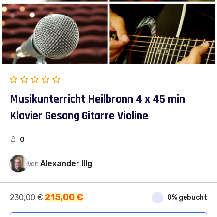
Musikunterricht Heilbronn 4 x 45 min
Klavier Gesang Gitarre Violine
0
Alexander Illg
Von
Ursprünglicher
Aktueller
215,00
€
230,00
€
0% gebucht
Preis
Preis