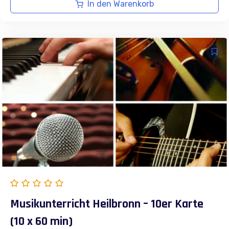
war:
ist:
In den Warenkorb
230,00 €
215,00 €.
Musikunterricht Heilbronn – 10er Karte
(10 x 60 min)