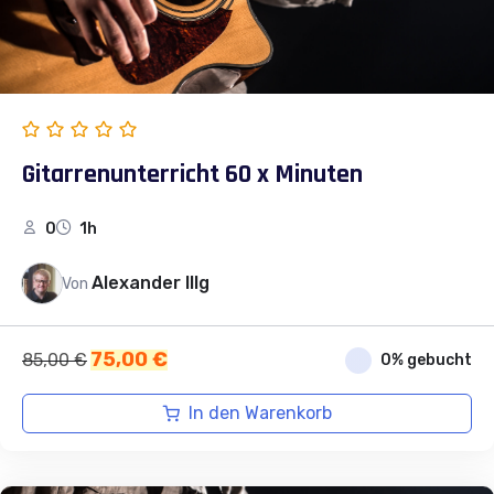
Gitarrenunterricht 60 x Minuten
0
1h
Alexander Illg
Von
Ursprünglicher
Aktueller
75,00
€
85,00
€
0% gebucht
Preis
Preis
war:
ist:
In den Warenkorb
85,00 €
75,00 €.