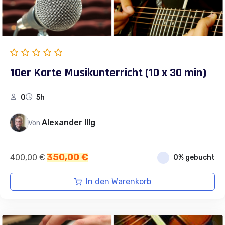
10er Karte Musikunterricht (10 x 30 min)
0
5h
Alexander Illg
Von
Ursprünglicher
Aktueller
350,00
€
400,00
€
0% gebucht
Preis
Preis
war:
ist:
In den Warenkorb
400,00 €
350,00 €.