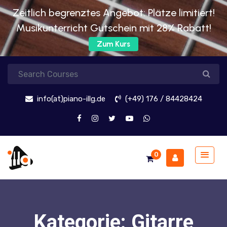
Zeitlich begrenztes Angebot: Plätze limitiert!
Musikunterricht Gutschein mit 28% Rabatt!
Zum Kurs
info(at)piano-illg.de
(+49) 176 / 84428424
0
Kategorie:
Gitarre