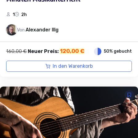
1
2h
Alexander Illg
Von
Ursprünglicher
Aktueller
120,00
€
160,00
€
Neuer Preis:
50% gebucht
Preis
Preis
war:
ist:
In den Warenkorb
160,00 €
120,00 €.