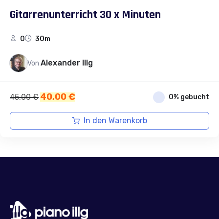
Gitarrenunterricht 30 x Minuten
0
30m
Alexander Illg
Von
Ursprünglicher
Aktueller
40,00
€
45,00
€
0% gebucht
Preis
Preis
war:
ist:
In den Warenkorb
45,00 €
40,00 €.