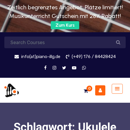
Zeitlich begrenztes Angebot: Plätze limitiert!
Musikunterricht Gutschein mit 28% Rabatt!
Zum Kurs
info(at)piano-illg.de
(+49) 176 / 84428424
0
Schlagwort:
Ukulele