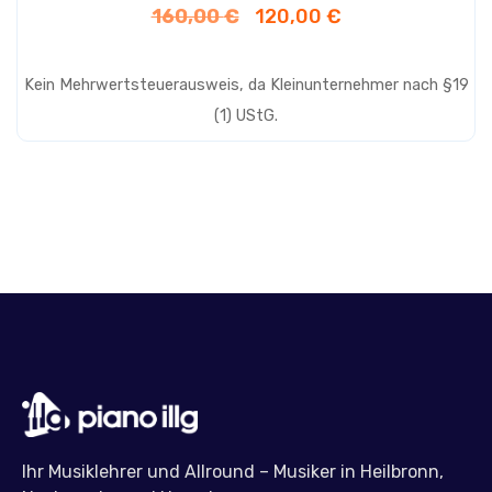
Ursprünglicher
Aktueller
160,00
€
120,00
€
Preis
Preis
war:
ist:
Kein Mehrwertsteuerausweis, da Kleinunternehmer nach §19
160,00 €
120,00 €.
(1) UStG.
Ihr Musiklehrer und Allround – Musiker in Heilbronn,