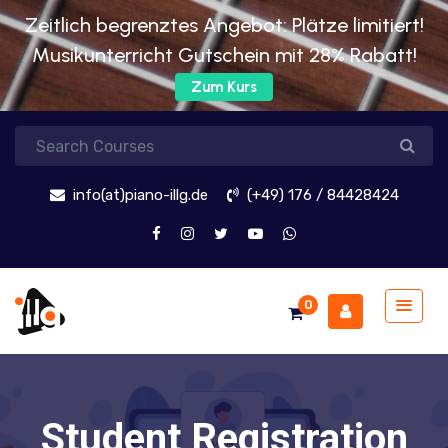
Zeitlich begrenztes Angebot: Plätze limitiert!
Musikunterricht Gutschein mit 28% Rabatt!
Zum Kurs
info(at)piano-illg.de
(+49) 176 / 84428424
0
Student Registration