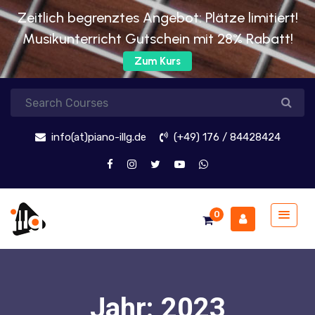
Zeitlich begrenztes Angebot: Plätze limitiert!
Musikunterricht Gutschein mit 28% Rabatt!
Zum Kurs
info(at)piano-illg.de
(+49) 176 / 84428424
0
Jahr:
2023