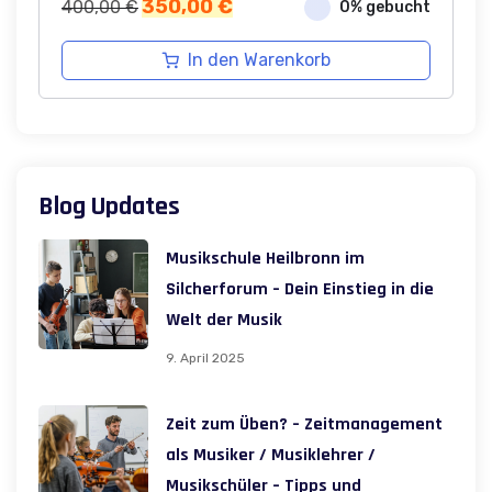
Ursprünglicher
Aktueller
350,00
€
400,00
€
0% gebucht
Preis
Preis
war:
ist:
In den Warenkorb
400,00 €
350,00 €.
Blog Updates
Musikschule Heilbronn im
Silcherforum – Dein Einstieg in die
Welt der Musik
9. April 2025
Zeit zum Üben? – Zeitmanagement
als Musiker / Musiklehrer /
Musikschüler – Tipps und