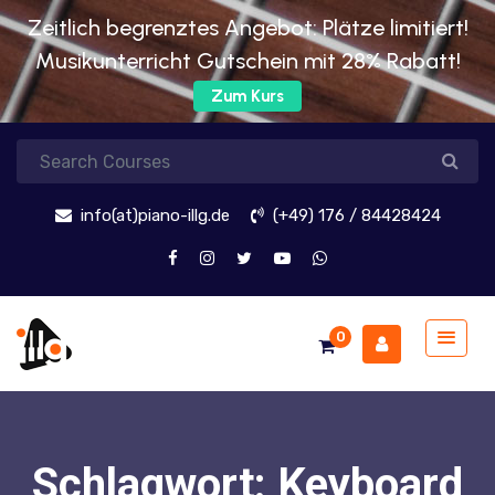
Zeitlich begrenztes Angebot: Plätze limitiert!
Musikunterricht Gutschein mit 28% Rabatt!
Zum Kurs
info(at)piano-illg.de
(+49) 176 / 84428424
0
Schlagwort:
Keyboard