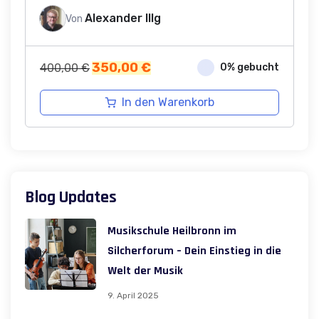
Alexander Illg
Von
Ursprünglicher
Aktueller
350,00
€
400,00
€
0% gebucht
Preis
Preis
war:
ist:
In den Warenkorb
400,00 €
350,00 €.
Blog Updates
Musikschule Heilbronn im
Silcherforum – Dein Einstieg in die
Welt der Musik
9. April 2025