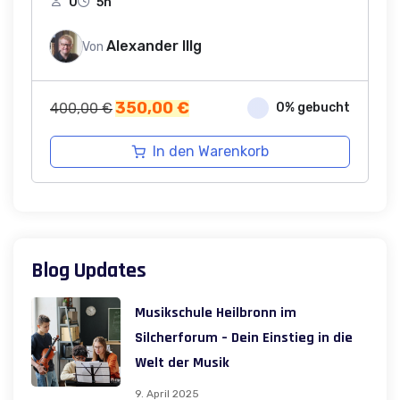
0
5h
Alexander Illg
Von
Ursprünglicher
Aktueller
350,00
€
400,00
€
0% gebucht
Preis
Preis
war:
ist:
In den Warenkorb
400,00 €
350,00 €.
Blog Updates
Musikschule Heilbronn im
Silcherforum – Dein Einstieg in die
Welt der Musik
9. April 2025