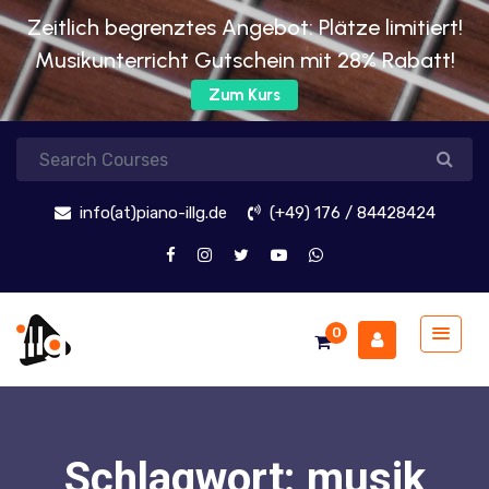
Zeitlich begrenztes Angebot: Plätze limitiert!
Musikunterricht Gutschein mit 28% Rabatt!
Zum Kurs
info(at)piano-illg.de
(+49) 176 / 84428424
0
Schlagwort:
musik