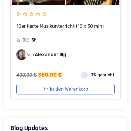
10er Karte Musikunterricht (10 x 30 min)
0
5h
Alexander Illg
Von
Ursprünglicher
Aktueller
350,00
€
400,00
€
0% gebucht
Preis
Preis
war:
ist:
In den Warenkorb
400,00 €
350,00 €.
Blog Updates