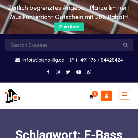
Zeitlich begrenztes Angebot: Plätze limitiert!
Musikunterricht Gutschein mit 28% Rabatt!
Zum Kurs
info(at)piano-illg.de
(+49) 176 / 84428424
0
Schlagwort:
E-Bass