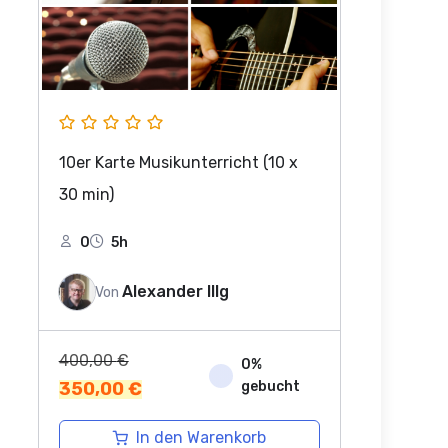
10er Karte Musikunterricht (10 x
30 min)
0
5h
Alexander Illg
Von
Ursprünglicher
400,00
€
0%
Preis
Aktueller
gebucht
350,00
€
war:
Preis
400,00 €
ist:
In den Warenkorb