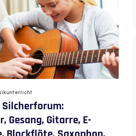
ikunterricht
 Silcherforum:
r, Gesang, Gitarre, E-
e, Blockflöte, Saxophon,