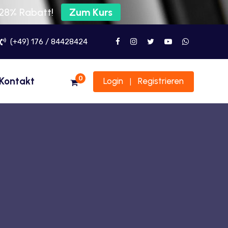
 28% Rabatt!
Zum Kurs
(+49) 176 / 84428424
0
Kontakt
Login
Registrieren
|