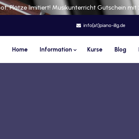
t: Plätze limitiert! Musikunterricht Gutschein mit
info(at)piano-illg.de
Home
Information
Kurse
Blog