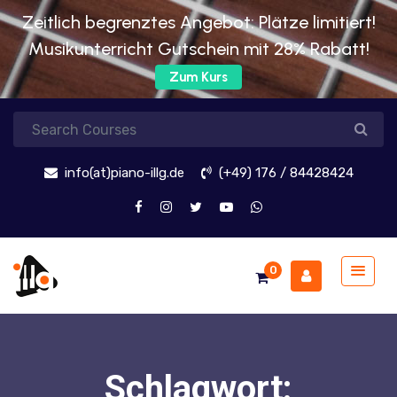
Zeitlich begrenztes Angebot: Plätze limitiert!
Musikunterricht Gutschein mit 28% Rabatt!
Zum Kurs
info(at)piano-illg.de
(+49) 176 / 84428424
0
Schlagwort: