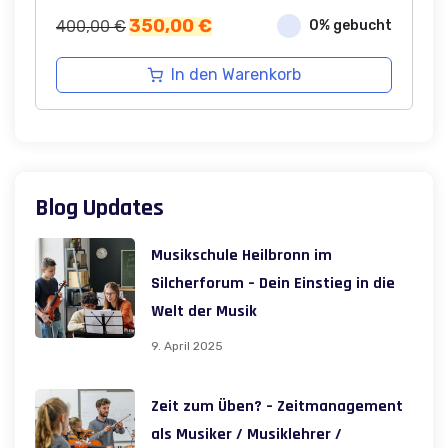
Ursprünglicher
Aktueller
350,00
€
400,00
€
0% gebucht
Preis
Preis
war:
ist:
In den Warenkorb
400,00 €
350,00 €.
Blog Updates
Musikschule Heilbronn im
Silcherforum – Dein Einstieg in die
Welt der Musik
9. April 2025
Zeit zum Üben? – Zeitmanagement
als Musiker / Musiklehrer /