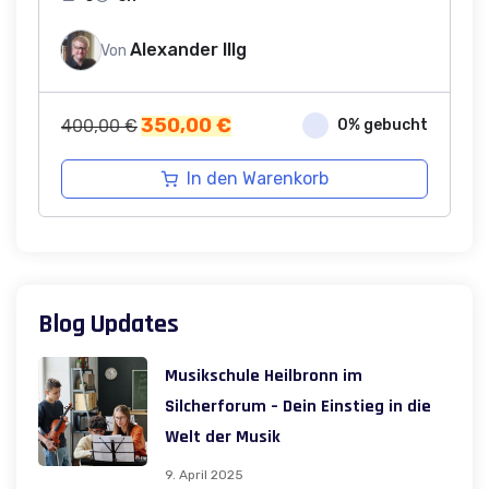
Alexander Illg
Von
Ursprünglicher
Aktueller
350,00
€
400,00
€
0% gebucht
Preis
Preis
war:
ist:
In den Warenkorb
400,00 €
350,00 €.
Blog Updates
Musikschule Heilbronn im
Silcherforum – Dein Einstieg in die
Welt der Musik
9. April 2025