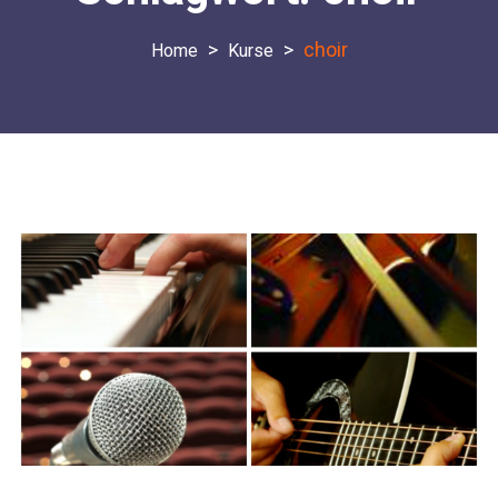
>
>
choir
Kurse