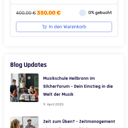
Ursprünglicher
Aktueller
350,00
€
400,00
€
0% gebucht
Preis
Preis
war:
ist:
In den Warenkorb
400,00 €
350,00 €.
Blog Updates
Musikschule Heilbronn im
Silcherforum – Dein Einstieg in die
Welt der Musik
9. April 2025
Zeit zum Üben? – Zeitmanagement