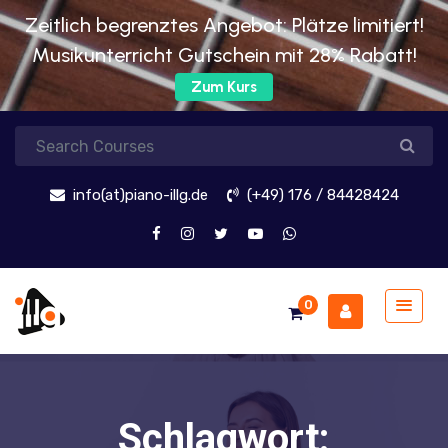
Zeitlich begrenztes Angebot: Plätze limitiert!
Musikunterricht Gutschein mit 28% Rabatt!
Zum Kurs
info(at)piano-illg.de
(+49) 176 / 84428424
0
Schlagwort: